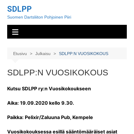
Siirry
SDLPP
sisältöön
Suomen Dartsliiton Pohjoinen Piiri
Etusivu
Julkaisu
SDLPP:N VUOSIKOKOUS
SDLPP:N VUOSIKOKOUS
Kutsu SDLPP ry:n Vuosikokoukseen
Aika:
19.09.2020 kello 9.30.
Paikka:
Pelixir/Zaluuna Pub, Kempele
Vuosikokouksessa esillä sääntömääräiset asiat