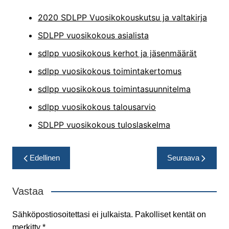
2020 SDLPP Vuosikokouskutsu ja valtakirja
SDLPP vuosikokous asialista
sdlpp vuosikokous kerhot ja jäsenmäärät
sdlpp vuosikokous toimintakertomus
sdlpp vuosikokous toimintasuunnitelma
sdlpp vuosikokous talousarvio
SDLPP vuosikokous tuloslaskelma
Artikkelien
Edellinen
Seuraava
selaus
Vastaa
Sähköpostiosoitettasi ei julkaista.
Pakolliset kentät on
merkitty
*