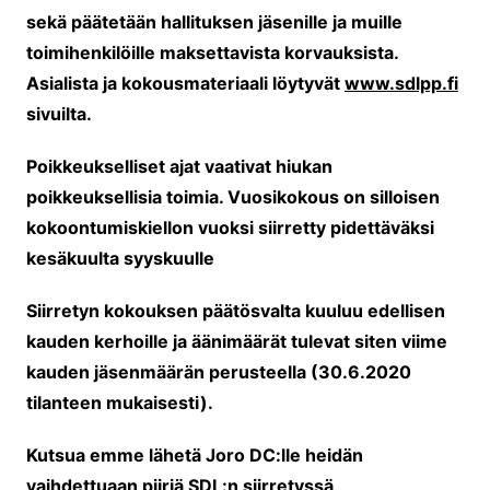
sekä päätetään hallituksen jäsenille ja muille
toimihenkilöille maksettavista korvauksista.
Asialista ja kokousmateriaali löytyvät
www.sdlpp.fi
sivuilta.
Poikkeukselliset ajat vaativat hiukan
poikkeuksellisia toimia. Vuosikokous on silloisen
kokoontumiskiellon vuoksi siirretty pidettäväksi
kesäkuulta syyskuulle
Siirretyn kokouksen päätösvalta kuuluu edellisen
kauden kerhoille ja äänimäärät tulevat siten viime
kauden jäsenmäärän perusteella (30.6.2020
tilanteen mukaisesti).
Kutsua emme lähetä Joro DC:lle heidän
vaihdettuaan piiriä SDL:n siirretyssä