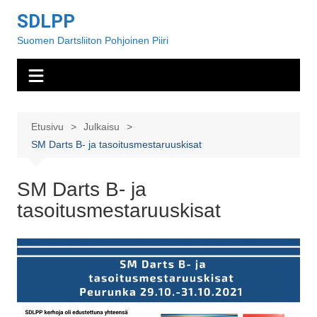
Siirry
SDLPP
sisältöön
Suomen Dartsliiton Pohjoinen Piiri
Etusivu
Julkaisu
SM Darts B- ja tasoitusmestaruuskisat
SM Darts B- ja
tasoitusmestaruuskisat