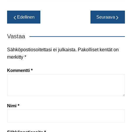
Artikkelien
Edellinen
Seuraava
selaus
Vastaa
Sähköpostiosoitettasi ei julkaista.
Pakolliset kentät on
merkitty
*
Kommentti
*
Nimi
*