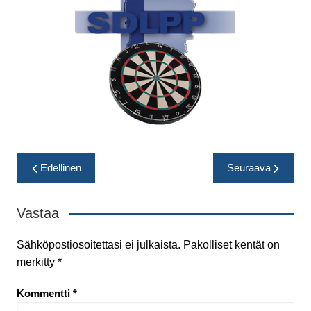
Artikkelien
Edellinen
Seuraava
selaus
Vastaa
Sähköpostiosoitettasi ei julkaista.
Pakolliset kentät on
merkitty
*
Kommentti
*